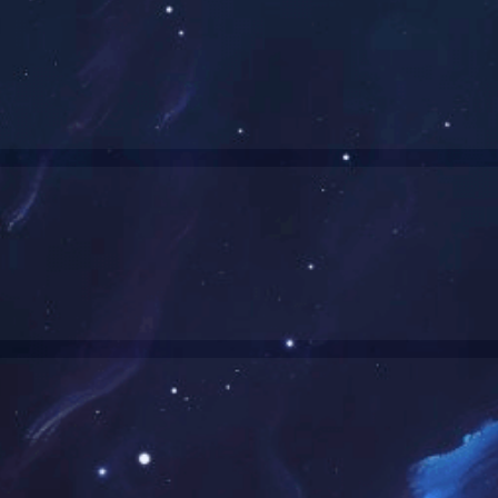
【喜讯】深圳星空网·官方端网站-星空（中国）
获评国家级专精特新“小...