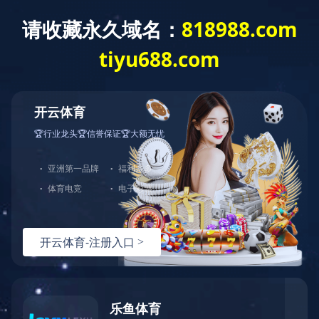
星空网·官方端网站
星空网·官方端网站
星空网·官方端网站-星空（中国）
产品市场
新闻动态
改性塑料在家电、汽车行业中的应用扩大
研发中心
人才招聘
来源：
时间：2022-11-17
分类：行业资讯
联系我们
聚石化学具备年产8万吨
改性塑料
的生产能力，
拥有环保改性聚烯烃材料、
改性工程塑料
、改性弹